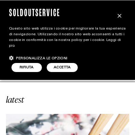
×
Questo sito web utilizza i cookie per migliorare la tua esperienza
magazine
di navigazione. Utilizzando il nostro sito web acconsenti a tutti i
cookie in conformità con la nostra policy per i cookie.
Leggi di
più
HOME
CARICA ALTRI
PERSONALIZZA LE OPZIONI
STYLE
AST PHOTO FESTIVAL
SOLDOUTSERV
RIFIUTA
ACCETTA
FOOTWEAR
ACCESSORIES
latest