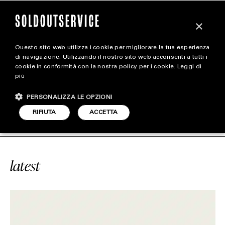
×
Questo sito web utilizza i cookie per migliorare la tua esperienza
magazine
di navigazione. Utilizzando il nostro sito web acconsenti a tutti i
cookie in conformità con la nostra policy per i cookie.
Leggi di
più
HOME
CARICA ALTRI
PERSONALIZZA LE OPZIONI
STYLE
700 “ENFLAME AMBER”
SOLDOUTSE
RIFIUTA
ACCETTA
FOOTWEAR
ACCESSORIES
latest