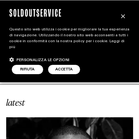
×
Questo sito web utilizza i cookie per migliorare la tua esperienza
magazine
di navigazione. Utilizzando il nostro sito web acconsenti a tutti i
cookie in conformità con la nostra policy per i cookie.
Leggi di
più
HOME
CARICA ALTRI
PERSONALIZZA LE OPZIONI
STYLE
YZY FOOD DIVISION
SOLDOUTSERV
RIFIUTA
ACCETTA
FOOTWEAR
ACCESSORIES
latest