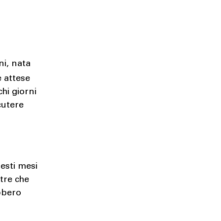
ni, nata
 attese
chi giorni
cutere
uesti mesi
ltre che
bbero