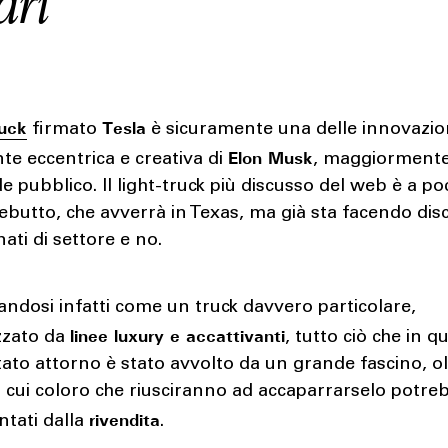
ari
uck
Tesla
firmato
è sicuramente una delle innovazio
Elon Musk
te eccentrica e creativa di
, maggiormente
e pubblico. Il light-truck più discusso del web è a po
ebutto, che avverrà in Texas, ma già sta facendo dis
ati di settore e no.
ndosi infatti come un truck davvero particolare,
linee luxury e accattivanti
zzato da
, tutto ciò che in q
itato attorno è stato avvolto da un grande fascino, o
 cui coloro che riusciranno ad accaparrarselo potre
rivendita
ntati dalla
.