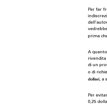
Per far f
indiscrez
dell’auto
vedrebbe 
prima che
A quanto 
rivendita
di un pro
o di rich
dollari
, a
Per evita
0,25 doll