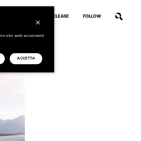
EXTRA
RELEASE
FOLLOW
×
stro sito web acconsenti
ACCETTA