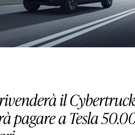
HOUSE
LIFESTYLE
MOTORS
SOUND
SPORT
rivenderà il Cybertruc
rà pagare a Tesla 50.0
TECH
TRAVEL