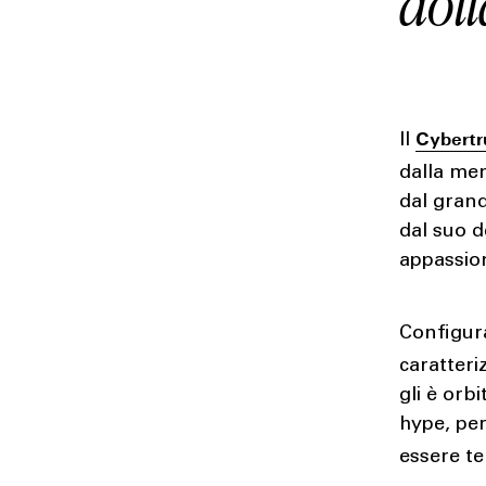
doll
Cybertr
Il
dalla men
dal grand
dal suo d
appassion
Configura
caratteri
gli è orb
hype, per
essere te