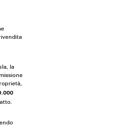
he
rivendita
la, la
emissione
roprietà,
0.000
atto.
cendo