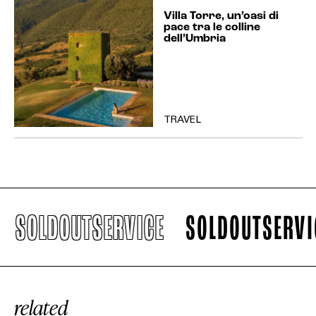
Villa Torre, un’oasi di
pace tra le colline
dell’Umbria
TRAVEL
SOLDOUTSERVICE
SOLDOUTSERVICE
related