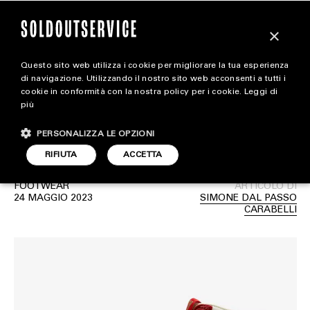
×
Questo sito web utilizza i cookie per migliorare la tua esperienza
In uscita le Teyana Taylor
magazine
di navigazione. Utilizzando il nostro sito web acconsenti a tutti i
cookie in conformità con la nostra policy per i cookie.
Leggi di
x Air Jordan 1 Zoom
più
HOME
CARICA ALTRI
CMFT 2
PERSONALIZZA LE OPZIONI
STYLE
RIFIUTA
ACCETTA
FOOTWEAR
FOOTWEAR
ARTICOLO DI
ACCESSORIES
24 MAGGIO 2023
SIMONE DAL PASSO
CARABELLI