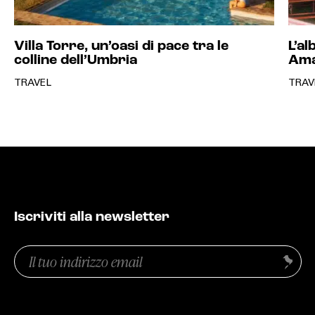
Villa Torre, un’oasi di pace tra le
L’al
colline dell’Umbria
Ama
TRAVEL
TRAV
Iscriviti alla newsletter
Email
Invia
(Obbligatorio)
Privacy
(Obbligatorio)