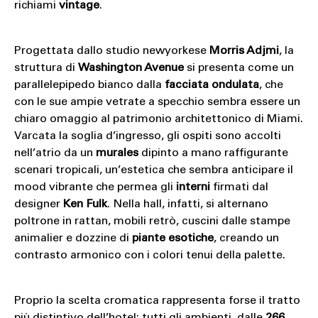
richiami
vintage
.
Progettata dallo studio newyorkese
Morris Adjmi
, la
struttura di
Washington Avenue
si presenta come un
parallelepipedo bianco dalla
facciata ondulata
, che
con le sue ampie vetrate a specchio sembra essere un
chiaro omaggio al patrimonio architettonico di Miami.
Varcata la soglia d’ingresso, gli ospiti sono accolti
nell’atrio da un
murales
dipinto a mano raffigurante
scenari tropicali, un’estetica che sembra anticipare il
mood vibrante che permea gli
interni
firmati dal
designer
Ken Fulk
. Nella hall, infatti, si alternano
poltrone in rattan, mobili retrò, cuscini dalle stampe
animalier e dozzine di
piante esotiche
, creando un
contrasto armonico con i colori tenui della palette.
Proprio la scelta cromatica rappresenta forse il tratto
più distintivo dell’hotel: tutti gli ambienti, dalle
266