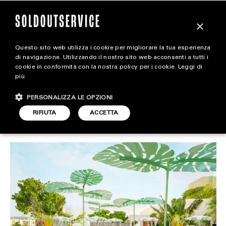
×
Questo sito web utilizza i cookie per migliorare la tua esperienza
Dentro l’hotel di Pharrell a
extra
di navigazione. Utilizzando il nostro sito web acconsenti a tutti i
cookie in conformità con la nostra policy per i cookie.
Leggi di
Miami
più
CARICA ALTRI
ALL EXTRA
PERSONALIZZA LE OPZIONI
ART & DESIGN
RIFIUTA
ACCETTA
TRAVEL
ARTICOLO DI
5 GIUGNO 2025
DARIO SIMONETTI
CINEMA
FOOD & BEVERAGE
HOUSE
LIFESTYLE
MOTORS