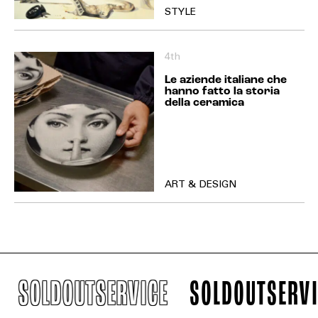
STYLE
4th
Le aziende italiane che
hanno fatto la storia
della ceramica
ART & DESIGN
SOLDOUTSERVICE
SOLDOUTSERVIC