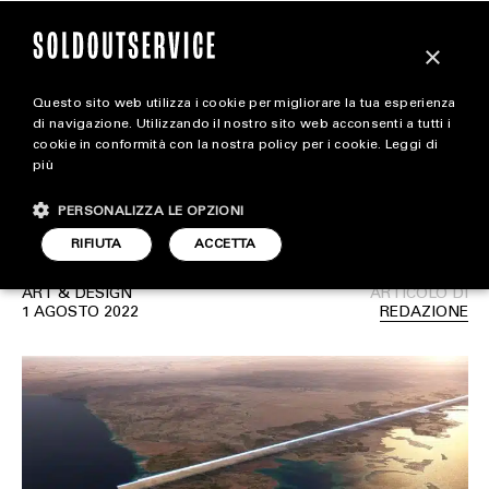
×
Questo sito web utilizza i cookie per migliorare la tua esperienza
“The Mirror Line”: il
extra
di navigazione. Utilizzando il nostro sito web acconsenti a tutti i
cookie in conformità con la nostra policy per i cookie.
Leggi di
grattacielo più lungo del
più
CARICA ALTRI
ALL EXTRA
mondo costerà un trilione
PERSONALIZZA LE OPZIONI
ART & DESIGN
RIFIUTA
ACCETTA
CINEMA
ART & DESIGN
ARTICOLO DI
1 AGOSTO 2022
REDAZIONE
FOOD & BEVERAGE
HOUSE
LIFESTYLE
MOTORS