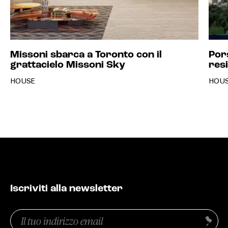
Missoni sbarca a Toronto con il
Por
grattacielo Missoni Sky
resi
HOUSE
HOU
Iscriviti alla newsletter
Email
Invia
(Obbligatorio)