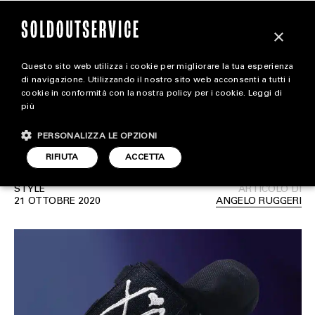
×
Questo sito web utilizza i cookie per migliorare la tua esperienza
The Weeknd e XO svelano
magazine
di navigazione. Utilizzando il nostro sito web acconsenti a tutti i
cookie in conformità con la nostra policy per i cookie.
Leggi di
la collaborazione con
più
HOME
CARICA ALTRI
Suicoke
PERSONALIZZA LE OPZIONI
STYLE
RIFIUTA
ACCETTA
FOOTWEAR
STYLE
ARTICOLO DI
ACCESSORIES
21 OTTOBRE 2020
ANGELO RUGGERI