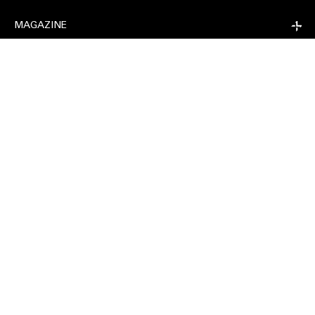
COMPANY
CONDIVIDI SU
MAGAZINE
EXTRA
RELEASE
COMPANY
FOLLOW