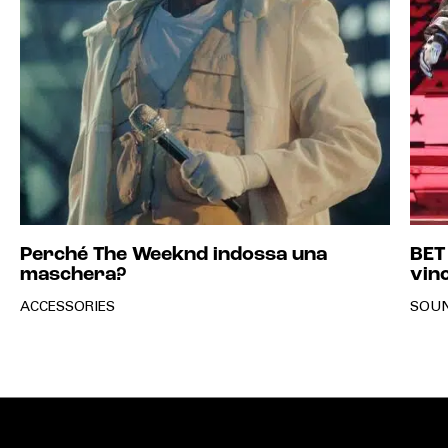
Perché The Weeknd indossa una
BET
maschera?
vinc
ACCESSORIES
SOU