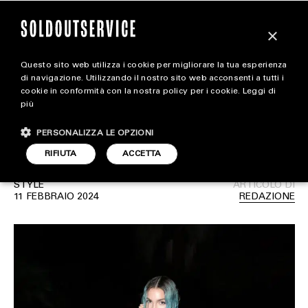
×
Questo sito web utilizza i cookie per migliorare la tua esperienza
Il trionfo del total-black a
magazine
di navigazione. Utilizzando il nostro sito web acconsenti a tutti i
cookie in conformità con la nostra policy per i cookie.
Leggi di
Sanremo 2024 è stato un
più
HOME
CARICA ALTRI
bene?
PERSONALIZZA LE OPZIONI
STYLE
RIFIUTA
ACCETTA
FOOTWEAR
STYLE
ARTICOLO DI
ACCESSORIES
11 FEBBRAIO 2024
REDAZIONE