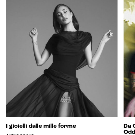
I gioielli dalle mille forme
Da O
Odd