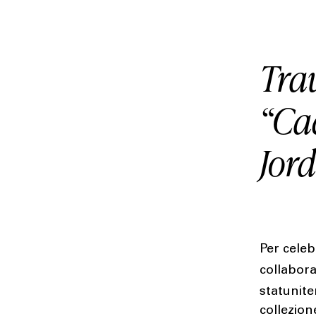
Trav
“Cac
Jord
Per celeb
collabora
statunit
collezion