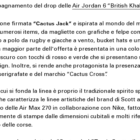
agnamento del drop delle
Air Jordan 6 “British Khak
“Cactus Jack”
zione firmata
e ispirata al mondo del 
umerosi items, da magliette con grafiche e felpe co
 a polo da rugby e giacche a vento, bucket hats e u
La maggior parte dell'offerta è presentata in una col
curo con tocchi di rosso e verde che si presentano 
esign. Inoltre, si rende anche protagonista la presenza
serigrafate e del marchio “Cactus Cross”.
 cui si fonda la linea è proprio il tradizionale spirito 
he caratterizza le linee artistiche del brand di Scott a
cio delle Air Max 270 in collaborazione con Nike, fatt
mente di stampe dalle dimensioni cubitali e molti rif
delle corse.