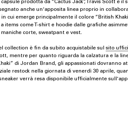
a capsule prodotta da “Cactus Jack”, Travis Scott e il
segnato anche un'apposita linea proprio in collabor
 in cui emerge principalmente il colore “British Khak
 a items come T-shirt e hoodie dalle grafiche asimme
 maniche corte, sweatpant e vest.
l collection è fin da subito acquistabile sul
sito uffic
ott, mentre per quanto riguarda la calzatura e la lin
Khaki” di Jordan Brand, gli appassionati dovranno a
iale restock nella giornata di venerdì 30 aprile, qu
sneaker verrà resa disponibile ufficialmente sull'app