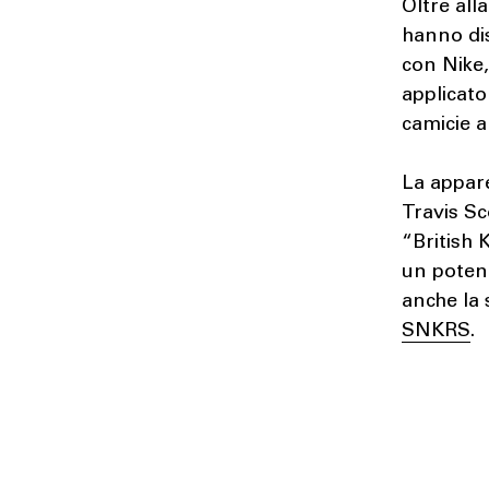
Oltre all
hanno di
con Nike,
applicato
camicie a
La appare
Travis Sc
“British 
un potenz
anche la 
SNKRS
.