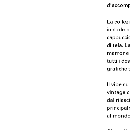
d'accomp
La colle
include n
cappuccio
di tela. 
marrone s
tutti i d
grafiche 
Il vibe su
vintage c
dal rilas
principal
al mondo 