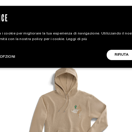
 i cookie per migliorare la tua esperienza di navigazione. Utilizzando il no
rmità con la nostra policy per i cookie.
Leggi di più
magazine
RIFIUTA
OPZIONI
HOME
STYLE
CARICA ALTRI
FOOTWEAR
ACCESSORIES