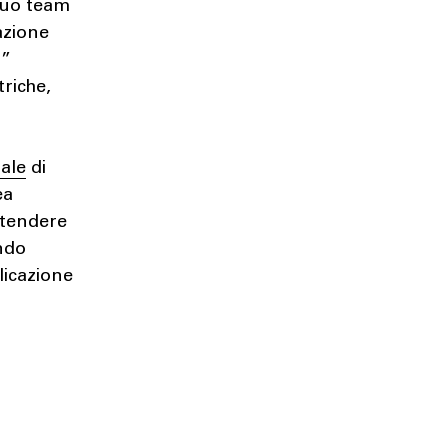
 suo team
azione
i”
triche,
iale
di
ea
ttendere
ando
licazione