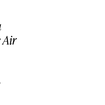
a
 Air
n