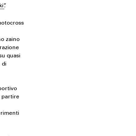
i”
.
motocross
n
no zaino
orazione
su quasi
 di
sportivo
 partire
o
erimenti