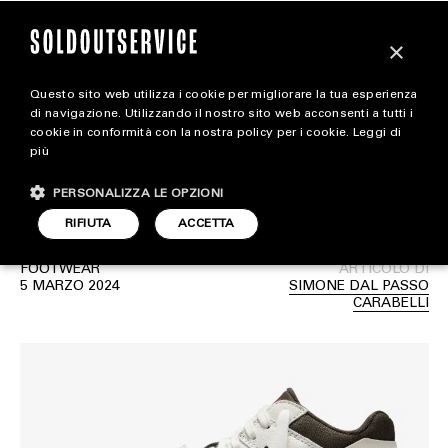
×
Questo sito web utilizza i cookie per migliorare la tua esperienza
La release delle Travis
magazine
di navigazione. Utilizzando il nostro sito web acconsenti a tutti i
cookie in conformità con la nostra policy per i cookie.
Leggi di
Scott x Jordan Jumpman
più
HOME
CARICA ALTRI
Jack “Sail” sarà ad aprile
PERSONALIZZA LE OPZIONI
STYLE
RIFIUTA
ACCETTA
FOOTWEAR
FOOTWEAR
ARTICOLO DI
ACCESSORIES
5 MARZO 2024
SIMONE DAL PASSO
CARABELLI