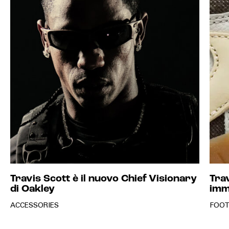
Travis Scott è il nuovo Chief Visionary
Tra
di Oakley
imma
ACCESSORIES
FOO