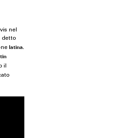
vis nel
 detto
latina
zone
.
tin
 il
cato