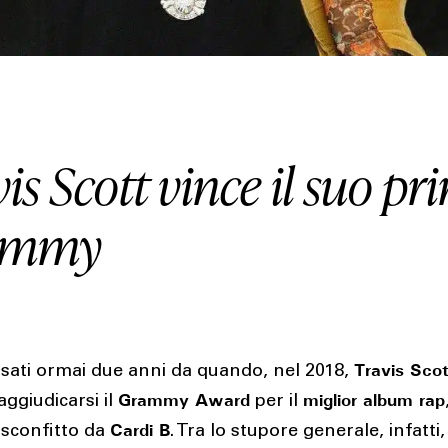
HOUSE
LIFESTYLE
is Scott vince il suo p
MOTORS
ammy
SOUND
SPORT
TECH
Travis Sco
sati ormai due anni da quando, nel 2018,
Grammy Award
miglior album rap
aggiudicarsi il
per il
Cardi B
TRAVEL
sconfitto da
. Tra lo stupore generale, infatti,