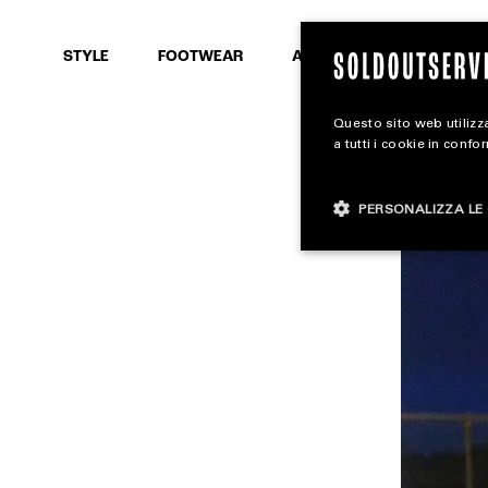
SEARCH
STYLE
FOOTWEAR
ACCESSORIES
Questo sito web utilizza
a tutti i cookie in confo
PERSONALIZZA LE 