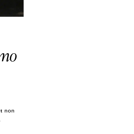
rimo
tt
non
,