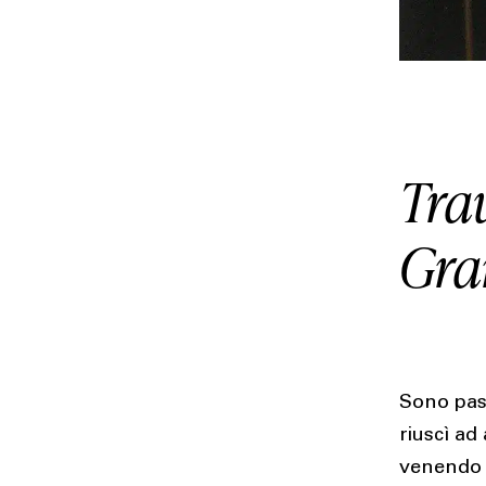
Trav
Gr
Sono pas
riuscì ad 
venendo 