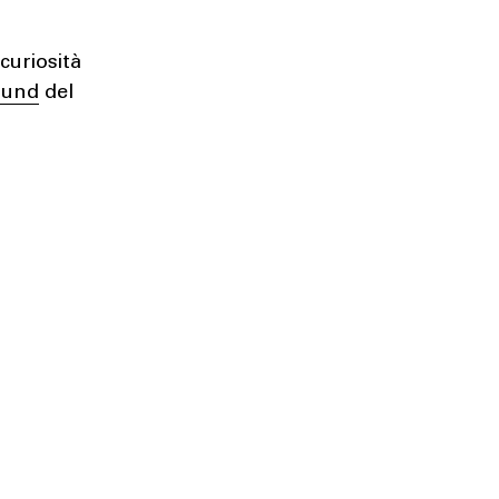
curiosità
ound
del