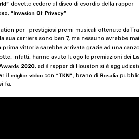
rld”
dovette cedere al disco di esordio della rapper
“Invasion Of Privacy”
ese,
.
tion per i prestigiosi premi musicali ottenute da Tra
lla sua carriera sono ben 7, ma nessuno avrebbe mai
a prima vittoria sarebbe arrivata grazie ad una can
La
tte, infatti, hanno avuto luogo le premiazioni dei
Awards 2020
, ed il rapper di Houston si è aggiudicato
miglior video
“TKN”
Rosalìa
r il
con
, brano di
pubbli
i fa.