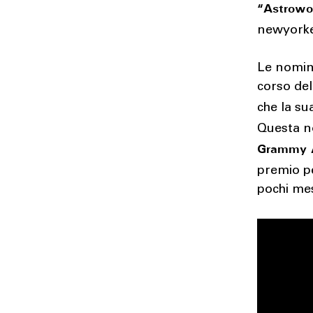
“Astrowo
newyork
Le nomina
corso de
che la su
Questa no
Grammy 
premio pe
pochi mes