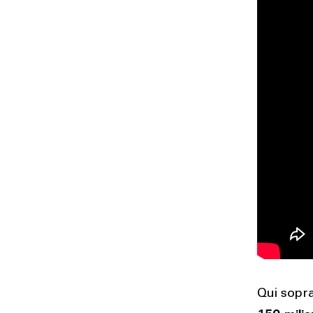
Qui sopra
150 milio