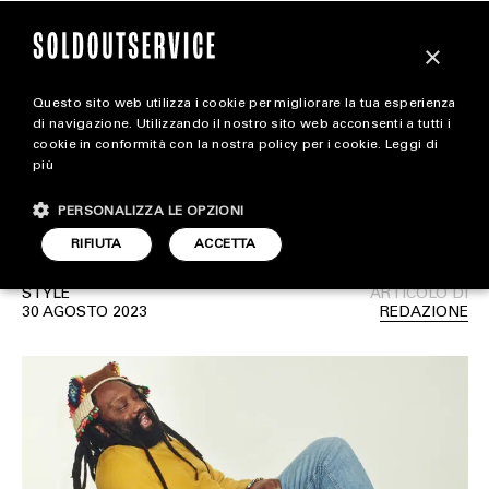
×
Questo sito web utilizza i cookie per migliorare la tua esperienza
Tremaine Emory non è
magazine
di navigazione. Utilizzando il nostro sito web acconsenti a tutti i
cookie in conformità con la nostra policy per i cookie.
Leggi di
più il direttore creativo di
più
HOME
CARICA ALTRI
Supreme
PERSONALIZZA LE OPZIONI
STYLE
RIFIUTA
ACCETTA
FOOTWEAR
STYLE
ARTICOLO DI
ACCESSORIES
30 AGOSTO 2023
REDAZIONE