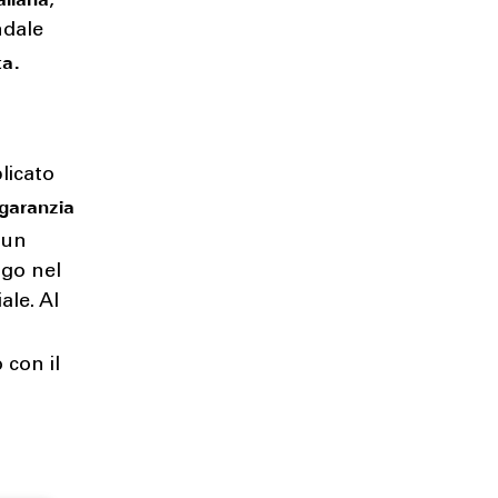
,
ndale
ta.
plicato
garanzia
 un
ogo nel
ale. Al
o con il