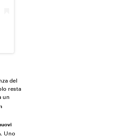
nza del
olo resta
a un
n
nuovi
à
. Uno