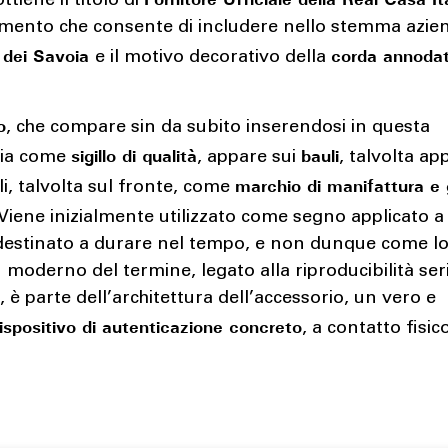
ttiene il titolo di
imento che consente di includere nello stemma azie
 dei Savoia
corda annoda
e il motivo decorativo della
o
, che compare sin da subito inserendosi in questa
sigillo di qualità
bauli
gia come
, appare sui
, talvolta ap
marchio di manifattura e 
li, talvolta sul fronte, come
 Viene inizialmente utilizzato come segno applicato a
destinato a durare nel tempo, e non dunque come l
 moderno del termine, legato alla riproducibilità seri
, è parte dell’architettura dell’accessorio, un vero e
ispositivo di autenticazione concreto
, a contatto fisic
.