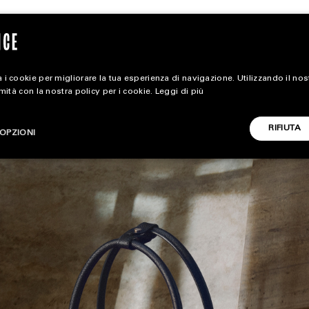
 i cookie per migliorare la tua esperienza di navigazione. Utilizzando il no
rmità con la nostra policy per i cookie.
Leggi di più
magazine
RIFIUTA
OPZIONI
HOME
STYLE
CARICA ALTRI
FOOTWEAR
ACCESSORIES