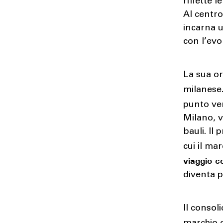
riflette 
Al centro
incarna u
con l’evo
La sua o
milanese
punto ven
Milano, v
bauli. Il
cui il mar
viaggio c
diventa p
Il consol