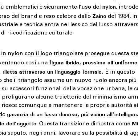
nylon
più emblematici è sicuramente l’uso del
, introd
Zaino
erso del brand e reso celebre dallo
del 1984, in
ustriale e tecnica entra nel lessico del lusso attrave
di ri-codificazione culturale.
 in nylon con il logo triangolare prosegue questa st
figura ibrida, prossima all’uniform
diventando così una
 riletta attraverso un linguaggio formale.
È in questo
 che il triangolo assume un nuovo ruolo ancora più 
 su accessori funzionali dalla vocazione urbana, le cu
i prefigurano alcune traiettorie del minimalismo ann
 riesce comunque a mantenere la propria autorità st
garanzia di un lusso diverso, più vicino all’intellige
ndo
le dell’oggetto
Mi
. Questa transizione dimostra come
ia saputo, negli anni, lavorare sulla possibilità di a