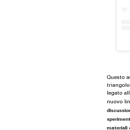
Questo a
triangolo
legato al
nuovo li
discussion
speriment
materiali