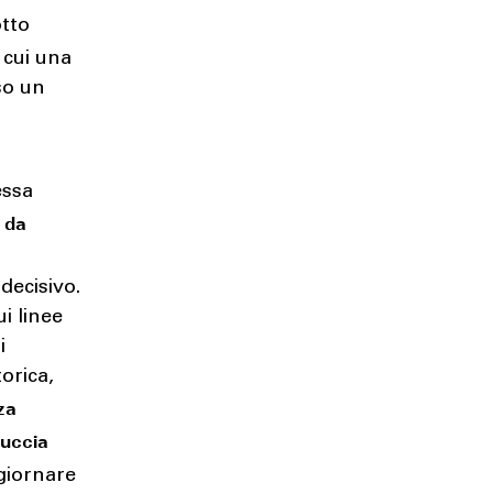
otto
 cui una
rso un
essa
e da
decisivo.
i linee
i
orica,
nza
uccia
ggiornare