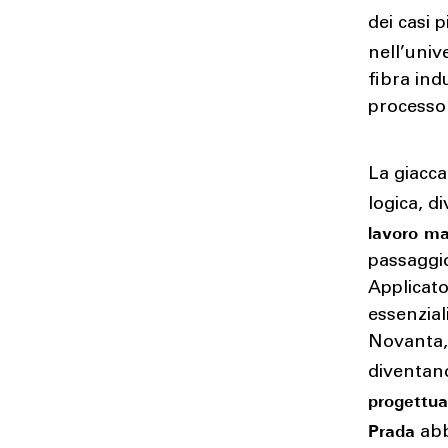
dei casi 
nell’univ
fibra ind
processo 
La giacca
logica, 
lavoro ma
passaggio
Applicato
essenzial
Novanta,
diventa
progettua
Prada
abb