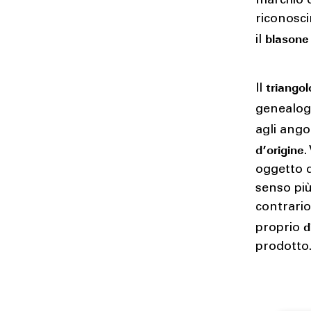
marchio o
riconosc
blasone
il
triangol
Il
genealo
agli ango
d’origine
.
oggetto 
senso più
contrario
d
proprio
prodotto