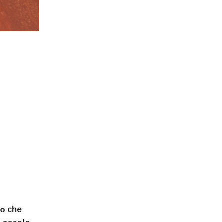
co
che