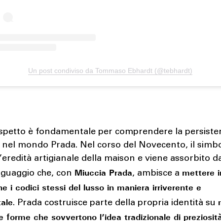
Un post condiviso da Tommaso Ebhardt (@tebhardt)
spetto è fondamentale per comprendere la persiste
 nel mondo Prada. Nel corso del Novecento, il simb
l’eredità artigianale della maison e viene assorbito d
Miuccia Prada
mettere i
nguaggio che, con
, ambisce a
e i codici stessi del lusso in maniera irriverente e
ale
. Prada costruisce parte della propria identità su
 e forme che sovvertono l’idea tradizionale di preziosit