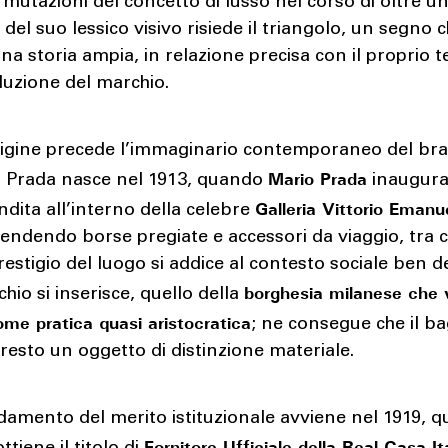
le mutazioni del concetto di lusso nel corso di oltre u
 del suo lessico visivo risiede il triangolo, un segno 
na storia ampia, in relazione precisa con il proprio 
luzione del marchio.
rigine precede l’immaginario contemporaneo del br
Mario Prada
. Prada nasce nel 1913, quando
inaugura 
Galleria Vittorio Emanu
dita all’interno della celebre
endendo borse pregiate e accessori da viaggio, tra cu
 prestigio del luogo si addice al contesto sociale ben d
borghesia milanese che v
chio si inserisce, quello della
ome pratica quasi aristocratica
; ne consegue che il ba
resto un oggetto di distinzione materiale.
idamento del merito istituzionale avviene nel 1919, q
Fornitore Ufficiale della Real Casa It