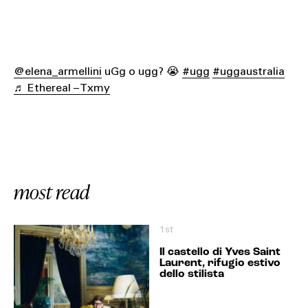
@elena_armellini
uGg o ugg? 😭
#ugg
#uggaustralia
♬ Ethereal – Txmy
most read
1st
Il castello di Yves Saint
Laurent, rifugio estivo
dello stilista