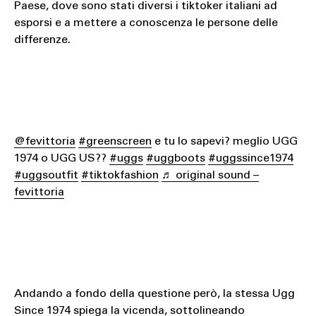
Paese, dove sono stati diversi i tiktoker italiani ad
esporsi e a mettere a conoscenza le persone delle
differenze.
@fevittoria
#greenscreen
e tu lo sapevi? meglio UGG
1974 o UGG US??
#uggs
#uggboots
#uggssince1974
#uggsoutfit
#tiktokfashion
♬ original sound –
fevittoria
Andando a fondo della questione però, la stessa Ugg
Since 1974 spiega la vicenda, sottolineando