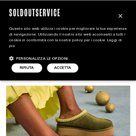
×
Questo sito web utilizza i cookie per migliorare la tua esperienza
La polemica sugli UGG
magazine
di navigazione. Utilizzando il nostro sito web acconsenti a tutti i
cookie in conformità con la nostra policy per i cookie.
Leggi di
che ossessiona TikTok
più
HOME
CARICA ALTRI
PERSONALIZZA LE OPZIONI
STYLE
RIFIUTA
ACCETTA
FOOTWEAR
ARTICOLO DI
FOOTWEAR
13 DICEMBRE 2023
REDAZIONE
ACCESSORIES