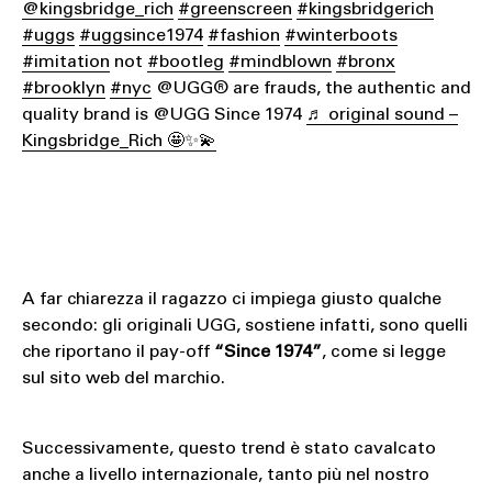
@kingsbridge_rich
#greenscreen
#kingsbridgerich
#uggs
#uggsince1974
#fashion
#winterboots
#imitation
not
#bootleg
#mindblown
#bronx
#brooklyn
#nyc
@UGG® are frauds, the authentic and
quality brand is @UGG Since 1974
♬ original sound –
Kingsbridge_Rich 🤩✨💫
A far chiarezza il ragazzo ci impiega giusto qualche
secondo: gli originali UGG, sostiene infatti, sono quelli
che riportano il pay-off
“Since 1974”
, come si legge
sul sito web del marchio.
Successivamente, questo trend è stato cavalcato
anche a livello internazionale, tanto più nel nostro