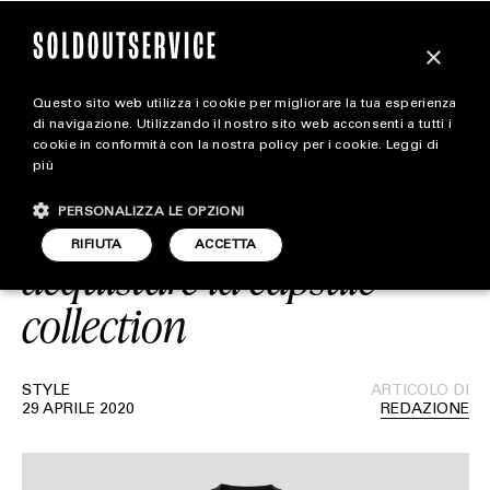
×
Questo sito web utilizza i cookie per migliorare la tua esperienza
Pokémon x UNIQLO by
magazine
di navigazione. Utilizzando il nostro sito web acconsenti a tutti i
cookie in conformità con la nostra policy per i cookie.
Leggi di
Daniel Arsham: Prezzi,
più
HOME
CARICA ALTRI
orario di uscita e dove
PERSONALIZZA LE OPZIONI
STYLE
RIFIUTA
ACCETTA
acquistare la capsule
FOOTWEAR
collection
ACCESSORIES
STYLE
ARTICOLO DI
29 APRILE 2020
REDAZIONE