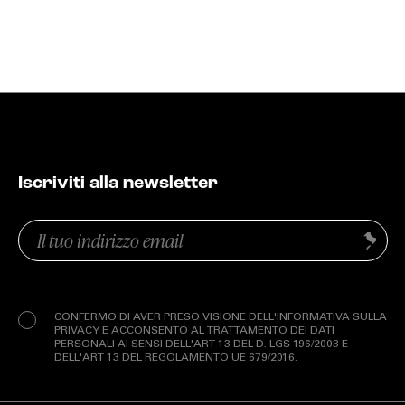
Iscriviti alla newsletter
Email
Invia
(Obbligatorio)
Privacy
(Obbligatorio)
CONFERMO DI AVER PRESO VISIONE DELL'INFORMATIVA SULLA
PRIVACY E ACCONSENTO AL TRATTAMENTO DEI DATI
PERSONALI AI SENSI DELL'ART 13 DEL D. LGS 196/2003 E
DELL'ART 13 DEL REGOLAMENTO UE 679/2016.