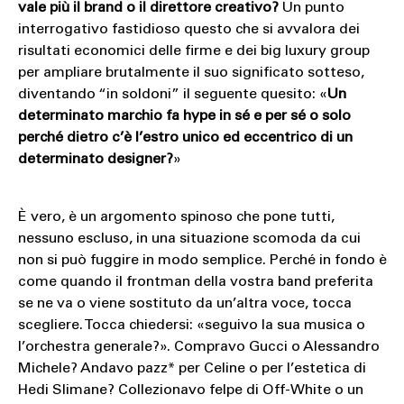
vale più il brand o il direttore creativo?
Un punto
interrogativo fastidioso questo che si avvalora dei
risultati economici delle firme e dei big luxury group
per ampliare brutalmente il suo significato sotteso,
diventando “in soldoni” il seguente quesito: «
Un
determinato marchio fa hype in sé e per sé o solo
perché dietro c’è l’estro unico ed eccentrico di un
determinato designer?
»
È vero, è un argomento spinoso che pone tutti,
nessuno escluso, in una situazione scomoda da cui
non si può fuggire in modo semplice. Perché in fondo è
come quando il frontman della vostra band preferita
se ne va o viene sostituto da un’altra voce, tocca
scegliere. Tocca chiedersi: «seguivo la sua musica o
l’orchestra generale?». Compravo Gucci o Alessandro
Michele? Andavo pazz* per Celine o per l’estetica di
Hedi Slimane? Collezionavo felpe di Off-White o un