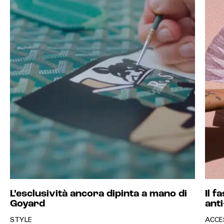
L’esclusività ancora dipinta a mano di
Il f
Goyard
anti
STYLE
ACCE