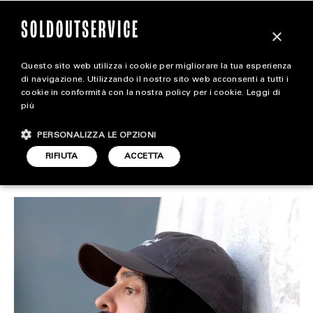
×
Questo sito web utilizza i cookie per migliorare la tua esperienza
Vale più il brand o il
magazine
di navigazione. Utilizzando il nostro sito web acconsenti a tutti i
cookie in conformità con la nostra policy per i cookie.
Leggi di
direttore creativo?
più
HOME
CARICA ALTRI
PERSONALIZZA LE OPZIONI
STYLE
RIFIUTA
ACCETTA
STYLE
ARTICOLO DI
FOOTWEAR
8 OTTOBRE 2024
CAMILLA BORDONI
ACCESSORIES