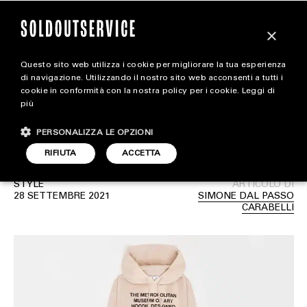
×
Questo sito web utilizza i cookie per migliorare la tua esperienza
Virgil Abloh presenta una
magazine
di navigazione. Utilizzando il nostro sito web acconsenti a tutti i
cookie in conformità con la nostra policy per i cookie.
Leggi di
speciale capsule collection
più
HOME
CARICA ALTRI
in collaborazione con Met
PERSONALIZZA LE OPZIONI
STYLE
RIFIUTA
ACCETTA
FOOTWEAR
STYLE
ARTICOLO DI
ACCESSORIES
28 SETTEMBRE 2021
SIMONE DAL PASSO
CARABELLI