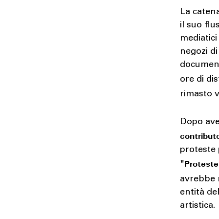
La catena
il suo fl
mediatici
negozi di
documenta
ore di di
rimasto v
Dopo ave
contribut
proteste p
"Proteste
avrebbe 
entità de
artistica.