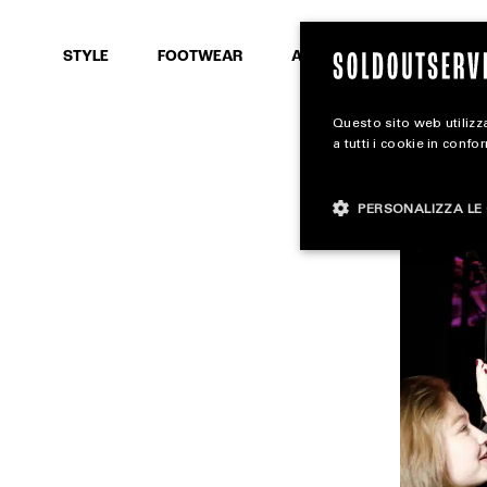
SEARCH
STYLE
FOOTWEAR
ACCESSORIES
Questo sito web utilizza
a tutti i cookie in confo
PERSONALIZZA LE 