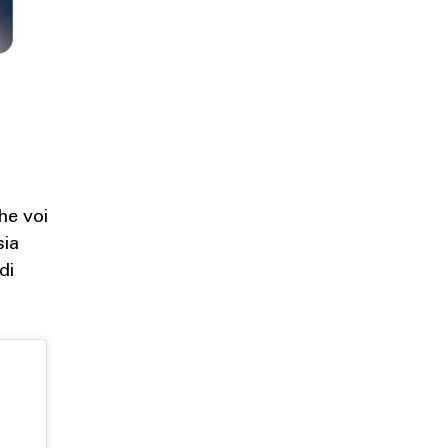
he voi
sia
di