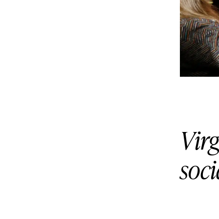
Virg
soci