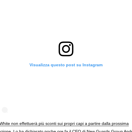
Visualizza questo post su Instagram
White non effettuerà più sconti sui propri capi a partire dalla prossima
lezione. Lo ha dichiarato poche ore fa il CEO di New Guards Group And