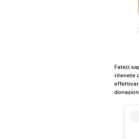
Fateci sa
ritenete 
effettiva
donazion