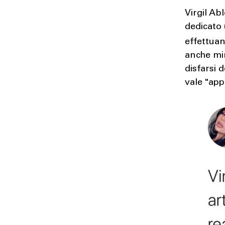
Virgil Ab
dedicato 
effettuan
anche min
disfarsi 
vale "app