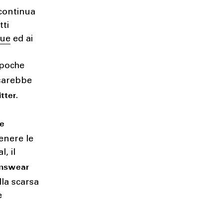
continua
tti
que
ed ai
 poche
 sarebbe
tter
.
le
tenere le
, il
enswear
la scarsa
e