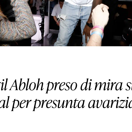
HOUSE
LIFESTYLE
MOTORS
SOUND
il Abloh preso di mira s
SPORT
al per presunta avarizi
TECH
TRAVEL