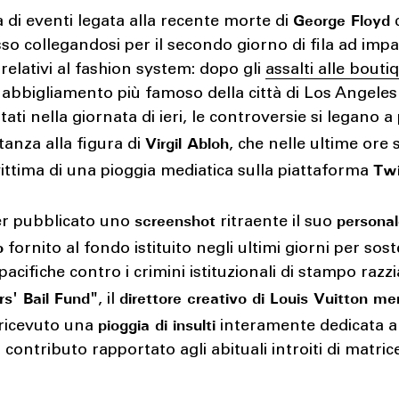
George Floyd
 di eventi legata alla recente morte di
usso collegandosi per il secondo giorno di fila ad impa
 relativi al fashion system: dopo gli
assalti alle bouti
 abbigliamento più famoso della città di Los Angeles
ti nella giornata di ieri, le controversie si legano a
Virgil Abloh
stanza alla figura di
, che nelle ultime ore
Twi
ittima di una pioggia mediatica sulla piattaforma
screenshot
persona
r pubblicato uno
ritraente il suo
o
fornito al fondo istituito negli ultimi giorni per sos
acifiche contro i crimini istituzionali di stampo razzial
rs' Bail Fund"
direttore creativo di Louis Vuitton m
, il
pioggia di insulti
ricevuto una
interamente dedicata al
l contributo rapportato agli abituali introiti di matric