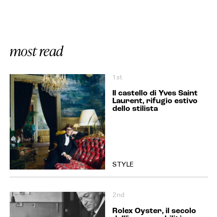
most read
1st
Il castello di Yves Saint
Laurent, rifugio estivo
dello stilista
STYLE
2nd
Rolex Oyster, il secolo