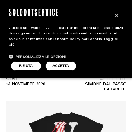
×
Questo sito web utilizza i cookie per migliorare la tua esperienza
Approdato online un
magazine
di navigazione. Utilizzando il nostro sito web acconsenti a tutti i
cookie in conformità con la nostra policy per i cookie.
Leggi di
nuovo drop Vlone da non
più
HOME
CARICA ALTRI
lasciarsi scappare
PERSONALIZZA LE OPZIONI
STYLE
RIFIUTA
ACCETTA
FOOTWEAR
STYLE
ARTICOLO DI
ACCESSORIES
14 NOVEMBRE 2020
SIMONE DAL PASSO
CARABELLI