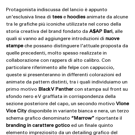
Protagonista indiscussa del lancio è appunto
un'esclusiva linea di
tees
e
hoodies
animate da alcune
tra le grafiche più iconiche utilizzate nel corso della
storia creativa del brand fondato da
A$AP Bari
, alle
quali si vanno ad aggiungere introduzioni di
nuove
stampe
che possano distinguere l'attuale proposta da
quelle precedenti, molto spesso realizzate in
collaborazione con rappers di alto calibro. Con
particolare riferimento alle felpe con cappuccio,
queste si presenteranno in differenti colorazioni ed
animate da pattern distinti, tra i quali individuiamo un
primo motivo
Black V Panther
con stampa sul front su
sfondo nero e V graffiata in corrispondenza della
sezione posteriore del capo, un secondo motivo
Vlone
Vice City
disponibile in variante bianca e nera, un terzo
schema grafico denominato
“Marrow”
riportante il
branding in carattere gotico
ed un finale quinto
elemento impreziosito da un detailing grafico del