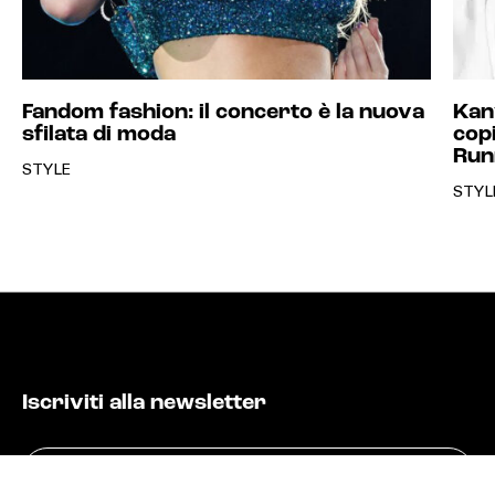
Fandom fashion: il concerto è la nuova
Kan
sfilata di moda
copi
Run
STYLE
STYL
EXTRA
RELEASE
Iscriviti alla newsletter
COMPANY
CONDIVIDI SU
Email
Invia
(Obbligatorio)