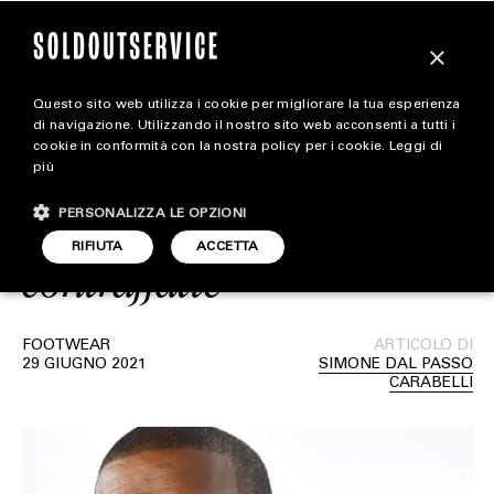
×
Questo sito web utilizza i cookie per migliorare la tua esperienza
Walmart rimuove dal
magazine
di navigazione. Utilizzando il nostro sito web acconsenti a tutti i
cookie in conformità con la nostra policy per i cookie.
Leggi di
proprio catalogo le
più
HOME
CARICA ALTRI
YEEZY Foam Runner
PERSONALIZZA LE OPZIONI
STYLE
RIFIUTA
ACCETTA
contraffatte
FOOTWEAR
ACCESSORIES
FOOTWEAR
ARTICOLO DI
29 GIUGNO 2021
SIMONE DAL PASSO
CARABELLI