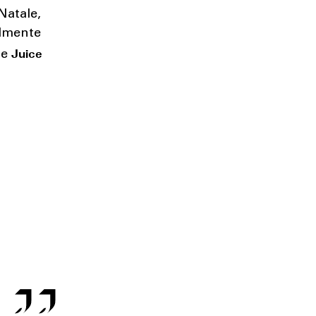
Natale,
almente
g
Juice
e