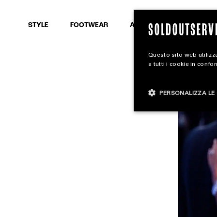
SEARCH
STYLE
FOOTWEAR
ACCESSORIES
Questo sito web utilizza
a tutti i cookie in confo
PERSONALIZZA LE 