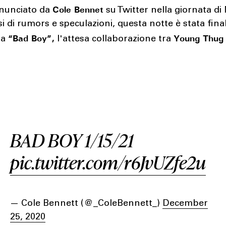
Cole Bennet
nunciato da
su Twitter nella giornata di 
 di rumors e speculazioni, questa notte è stata fin
“Bad Boy”,
Young Thu
ta
l'attesa collaborazione tra
BAD BOY 1/15/21
pic.twitter.com/r6JvUZfe2u
— Cole Bennett (@_ColeBennett_)
December
25, 2020