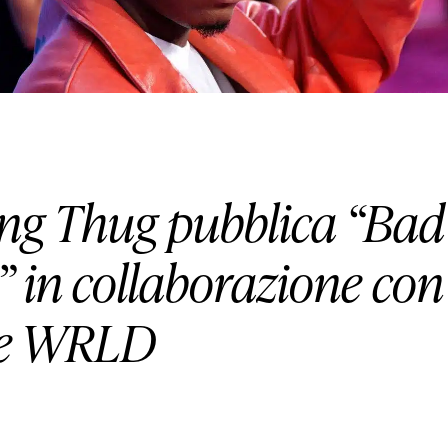
HOUSE
LIFESTYLE
MOTORS
ng Thug pubblica “Bad
SOUND
” in collaborazione con
SPORT
ce WRLD
TECH
TRAVEL