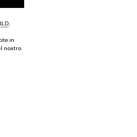
WRLD
.
ite in
l nostro