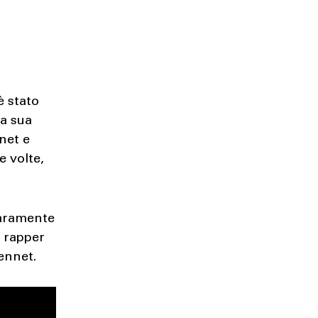
è stato
la sua
net e
 volte,
iaramente
e rapper
Bennet.