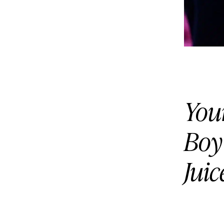
You
Boy
Jui