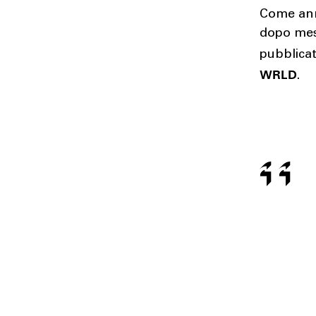
Come an
dopo mesi
pubblica
WRLD
.