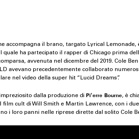
che accompagna il brano, targato Lyrical Lemonade, 
al quale ha partecipato il rapper di Chicago prima del
scomparsa, avvenuta nel dicembre del 2019. Cole Ben
LD avevano precedentemente collaborato numerose
olare nel video della super hit “Lucid Dreams”.
Pi'erre Bourne
 impreziosito dalla produzione di
, è ch
al film cult di Will Smith e Martin Lawrence, con i du
no i loro panni nelle riprese dirette dal solito Cole 