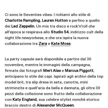
Ci sono le Seventies vibes. I richiami allo stile di
Charlotte Rampling
,
Lauren Hutton
e perfino a quello
dei
Led Zeppelin
. Un mix tra disco e rock’n’roll che
all’epoca si respirava allo
Studio 54
, indirizzo cult della
night life newyorkese, e che ora ispira la nuova
collaborazione tra
Zara
e
Kate Moss
.
La party capsule sarà disponibile a partire dal 30
novembre, mentre le immagini della campagna,
firmate dai fotografi
Mert Alas
e
Marcus Piggott
,
anticipano lo stile dei capi. Ispirati agli archivi della top
model brit, tra slip dress in seta, canotte, mini
striminzite e quell’aria da bella e dannata, gli oltre 30
pezzi della collezione sono frutto della collaborazione
con
Katy England
, sua celebre stylist nonché storico
braccio destro di
Alexander McQueen
.