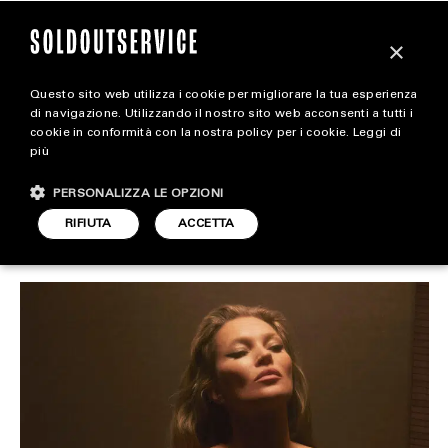
×
Questo sito web utilizza i cookie per migliorare la tua esperienza
Zara, ora è il turno di Kate
magazine
di navigazione. Utilizzando il nostro sito web acconsenti a tutti i
cookie in conformità con la nostra policy per i cookie.
Leggi di
Moss
più
HOME
CARICA ALTRI
PERSONALIZZA LE OPZIONI
STYLE
RIFIUTA
ACCETTA
STYLE
ARTICOLO DI
FOOTWEAR
25 NOVEMBRE 2024
MICHELA FRAU
ACCESSORIES