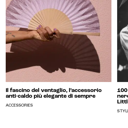
Il fascino del ventaglio, l’accessorio
100
anti-caldo più elegante di sempre
nero
Litt
ACCESSORIES
STYL