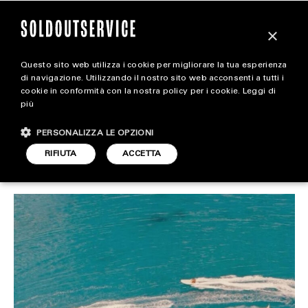
×
Questo sito web utilizza i cookie per migliorare la tua esperienza
Coco Chanel e il suo
magazine
di navigazione. Utilizzando il nostro sito web acconsenti a tutti i
cookie in conformità con la nostra policy per i cookie.
Leggi di
amore per il mare
più
HOME
CARICA ALTRI
PERSONALIZZA LE OPZIONI
STYLE
RIFIUTA
ACCETTA
STYLE
ARTICOLO DI
FOOTWEAR
9 GIUGNO 2025
DARIO SIMONETTI
ACCESSORIES