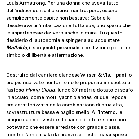
Louis Armstrong. Per una donna che aveva fatto
dell’indipendenza il proprio mantra, però, essere
semplicemente ospite non bastava: Gabrielle
desiderava un’imbarcazione tutta sua, uno spazio che
le appartenesse davvero anche in mare. Fu questo
desiderio di autonomia a spingerla ad acquistare
Mathilde
, il suo
yacht personale
, che divenne per lei un
simbolo di libertà e affermazione.
Costruito dal cantiere olandese Witsen & Vis, il panfilo
era più riservato nei toni e nelle proporzioni rispetto al
fastoso
Flying Cloud
; lungo
37 metri
e dotato di scafo
in acciaio, come molti yacht olandesi di quell’epoca
era caratterizzato dalla combinazione di prua alta,
sovrastruttura bassa e baglio snello. All’interno, le
cinque cabine rivestite da pannelli in teak scuro non
potevano che essere arredate con grande classe,
mentre l’ampia sala da pranzo si trasformava spesso