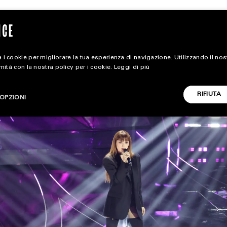
 i cookie per migliorare la tua esperienza di navigazione. Utilizzando il no
rmità con la nostra policy per i cookie.
Leggi di più
magazine
RIFIUTA
OPZIONI
HOME
STYLE
CARICA ALTRI
FOOTWEAR
ACCESSORIES