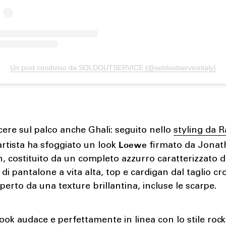
Un post condiviso da SOLDOUTSERVICE (@soldoutserviceitaly)
ere sul palco anche Ghali: seguito nello
styling da
Loewe
’artista ha sfoggiato un look
firmato da Jonat
 costituito da un completo azzurro caratterizzato d
di pantalone a vita alta, top e cardigan dal taglio cro
operto da una texture brillantina, incluse le scarpe.
look audace e perfettamente in linea con lo stile rock