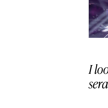
I lo
ser