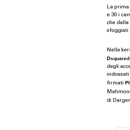
La prima
e 30 i ca
che dalla
sfoggiati
Nella ker
Dsquared
degli acc
indossati
Ph
firmati
Mahmood, 
di Darge