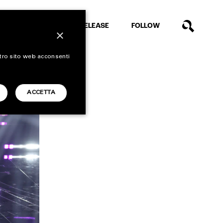
EXTRA
RELEASE
FOLLOW
×
stro sito web acconsenti
ACCETTA