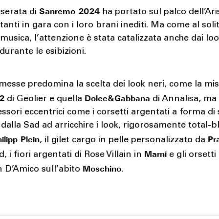
Sanremo 2024
 serata di
ha portato sul palco dell’Ari
ntanti in gara con i loro brani inediti. Ma come al solit
 musica, l’attenzione è stata catalizzata anche dai lo
 durante le esibizioni.
messe predomina la scelta dei look neri, come la mi
2
Dolce&Gabbana
di Geolier e quella
di Annalisa, ma
essori eccentrici come i corsetti argentati a forma di
 dalla Sad ad arricchire i look, rigorosamente total-b
ilipp Plein
Pr
, il gilet cargo in pelle personalizzato da
Marni
i fiori argentati di Rose Villain in
e gli orsetti
Moschino
n D’Amico sull’abito
.