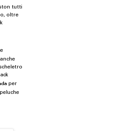
ston tutti
o, oltre
ok
se
 anche
 scheletro
lack
ada
per
 peluche