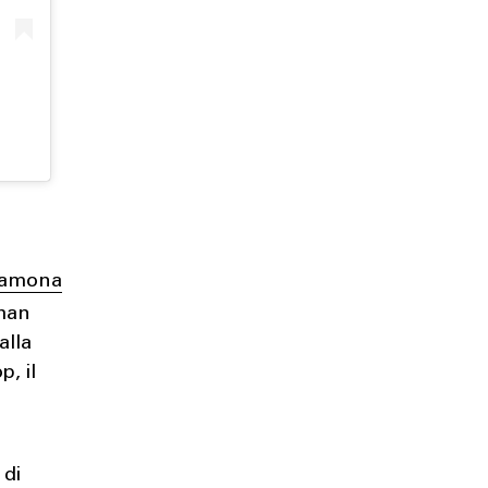
 Ramona
han
alla
p, il
 di