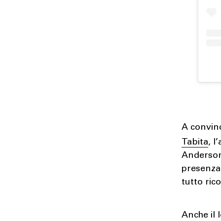
A convinc
Tabita
, l
Anderson,
presenza 
tutto ric
Anche il 