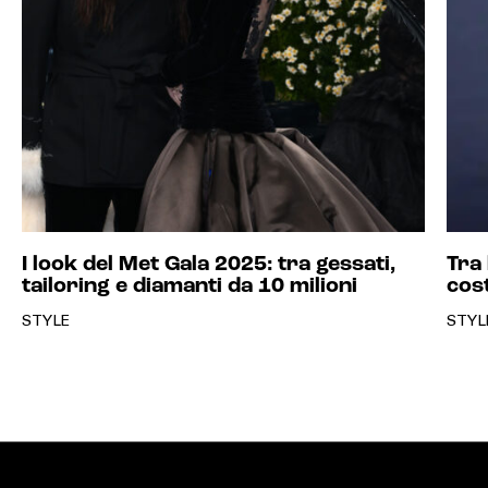
I look del Met Gala 2025: tra gessati,
Tra 
tailoring e diamanti da 10 milioni
cos
STYLE
STYL