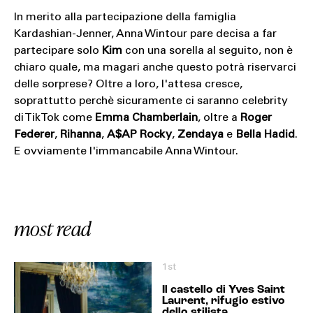
In merito alla partecipazione della famiglia
Kardashian-Jenner, Anna Wintour pare decisa a far
partecipare solo
Kim
con una sorella al seguito, non è
chiaro quale, ma magari anche questo potrà riservarci
delle sorprese? Oltre a loro, l'attesa cresce,
soprattutto perchè sicuramente ci saranno celebrity
di TikTok come
Emma Chamberlain
, oltre a
Roger
Federer
,
Rihanna
,
A$AP Rocky
,
Zendaya
e
Bella Hadid
.
E ovviamente l'immancabile Anna Wintour.
most read
1st
Il castello di Yves Saint
Laurent, rifugio estivo
dello stilista