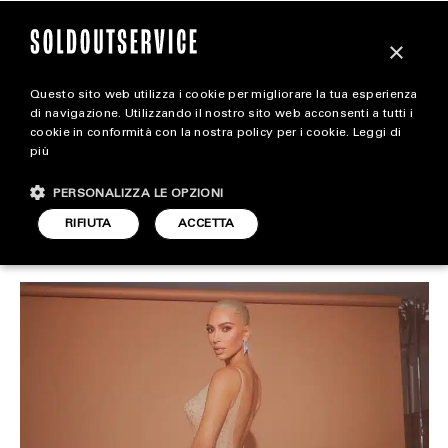
×
Questo sito web utilizza i cookie per migliorare la tua esperienza
Quanto costa partecipare
magazine
di navigazione. Utilizzando il nostro sito web acconsenti a tutti i
cookie in conformità con la nostra policy per i cookie.
Leggi di
al Met Gala?
più
HOME
CARICA ALTRI
PERSONALIZZA LE OPZIONI
STYLE
RIFIUTA
ACCETTA
STYLE
ARTICOLO DI
FOOTWEAR
28 APRILE 2023
REDAZIONE
ACCESSORIES