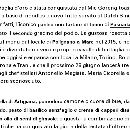
aglia d’oro è stata conquistata dal Mie Goreng toas
a base di noodles e uovo fritto servito al Dutch Sm
panino con tartare di tonno
Pescari
nfatti, l’iconico
di
secondo
to il
gradino del podio. La gustosa rosetta 
Polignano a Mare
sul menu dal locale di
nel 2015, e ne
i è diventata un vero e proprio cavallo di battaglia p
he oggi si è espansa con locali a Milano, Torino, Bol
ona e Trani, e che il prossimo 28 giugno lancerà tre
agli chef stellati Antonello Magistà, Maria Cicorella 
cora sconosciuto.
ella
di Artigiana
pomodoro
da
,
camone o cuore di bue,
udo
pesto di basilico senz’aglio
crema di capperi diss
,
e
on olio di semi di girasole
: è questa la combinazione di
ti che ha conquistato la giuria della testata d’oltrem