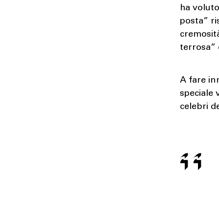
ha voluto
posta” ri
cremosità
terrosa” 
A fare in
speciale 
celebri de