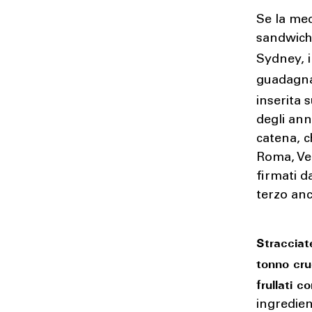
Se la med
sandwich 
Sydney, i
guadagna
inserita 
degli ann
catena, c
Roma, Ver
firmati d
terzo an
Stracciat
tonno cr
frullati c
ingredien