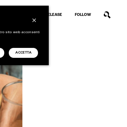
EXTRA
RELEASE
FOLLOW
×
stro sito web acconsenti
ACCETTA