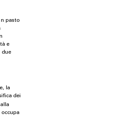
un pasto
a
in
tà e
a due
e, la
ifica dei
alla
ia occupa