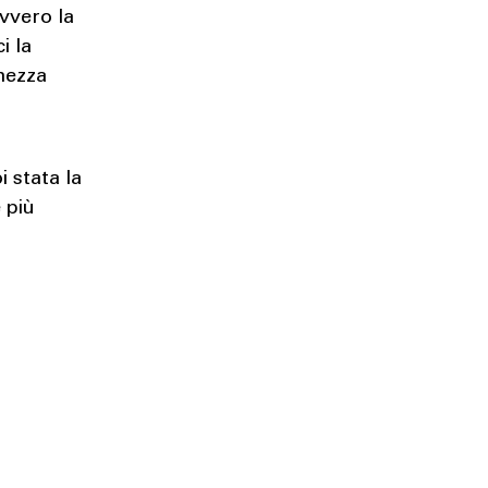
avvero la
i la
chezza
i stata la
 più