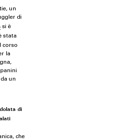
tie, un
uggler di
a
si è
è stata
l corso
er la
ogna,
 panini
e da un
dolata di
alati
anica, che