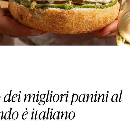
HOUSE
LIFESTYLE
MOTORS
SOUND
SPORT
dei migliori panini al
do è italiano
TECH
TRAVEL