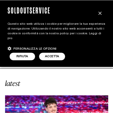
×
Questo sito web utilizza i cookie per migliorare la tua esperienza
magazine
di navigazione. Utilizzando il nostro sito web acconsenti a tutti i
cookie in conformità con la nostra policy per i cookie.
Leggi di
più
HOME
CARICA ALTRI
PERSONALIZZA LE OPZIONI
STYLE
VICE
#BRESH
SOLDOUTSERVICE
RIFIUTA
ACCETTA
FOOTWEAR
ACCESSORIES
latest