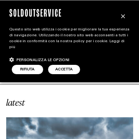
×
Questo sito web utilizza i cookie per migliorare la tua esperienza
magazine
di navigazione. Utilizzando il nostro sito web acconsenti a tutti i
cookie in conformità con la nostra policy per i cookie.
Leggi di
più
HOME
CARICA ALTRI
PERSONALIZZA LE OPZIONI
STYLE
 DU CLOS DE VOUGEOT
SOLDOUTSE
RIFIUTA
ACCETTA
FOOTWEAR
ACCESSORIES
latest