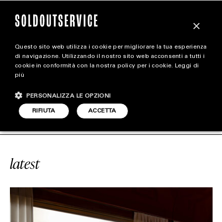
×
Questo sito web utilizza i cookie per migliorare la tua esperienza
magazine
di navigazione. Utilizzando il nostro sito web acconsenti a tutti i
cookie in conformità con la nostra policy per i cookie.
Leggi di
più
HOME
CARICA ALTRI
PERSONALIZZA LE OPZIONI
STYLE
E VITA ORIENT EXPRESS
SOLDOUTS
RIFIUTA
ACCETTA
FOOTWEAR
ACCESSORIES
latest