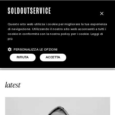
×
Questo sito web utilizza i cookie per migliorare la tua esperienza
magazine
di navigazione. Utilizzando il nostro sito web acconsenti a tutti i
cookie in conformità con la nostra policy per i cookie.
Leggi di
più
HOME
CARICA ALTRI
PERSONALIZZA LE OPZIONI
STYLE
RVICE
#LUCHÈ
SOLDOUTSERVICE
RIFIUTA
ACCETTA
FOOTWEAR
ACCESSORIES
latest