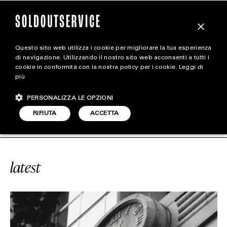
×
Questo sito web utilizza i cookie per migliorare la tua esperienza
magazine
di navigazione. Utilizzando il nostro sito web acconsenti a tutti i
cookie in conformità con la nostra policy per i cookie.
Leggi di
più
HOME
CARICA ALTRI
PERSONALIZZA LE OPZIONI
STYLE
OROLOGIO PUBBLICO
SOLDOUTSERV
RIFIUTA
ACCETTA
FOOTWEAR
ACCESSORIES
latest