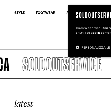
SEARCH
STYLE
FOOTWEAR
ACCESSORIES
Questo sito web utilizza
a tutti i cookie in confo
PERSONALIZZA LE 
A
SOLDOUTSERVICE
latest