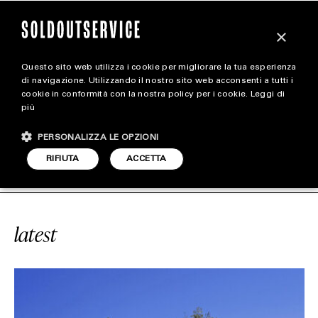
×
Questo sito web utilizza i cookie per migliorare la tua esperienza
magazine
di navigazione. Utilizzando il nostro sito web acconsenti a tutti i
cookie in conformità con la nostra policy per i cookie.
Leggi di
più
HOME
CARICA ALTRI
PERSONALIZZA LE OPZIONI
STYLE
ICE
#PUGLIA
SOLDOUTSERVICE
RIFIUTA
ACCETTA
FOOTWEAR
ACCESSORIES
latest