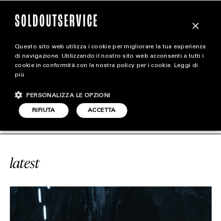
×
Questo sito web utilizza i cookie per migliorare la tua esperienza
magazine
di navigazione. Utilizzando il nostro sito web acconsenti a tutti i
cookie in conformità con la nostra policy per i cookie.
Leggi di
più
HOME
CARICA ALTRI
PERSONALIZZA LE OPZIONI
STYLE
RVICE
#SALE
SOLDOUTSERVICE
RIFIUTA
ACCETTA
FOOTWEAR
ACCESSORIES
latest