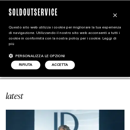
×
Questo sito web utilizza i cookie per migliorare la tua esperienza
magazine
di navigazione. Utilizzando il nostro sito web acconsenti a tutti i
cookie in conformità con la nostra policy per i cookie.
Leggi di
più
HOME
CARICA ALTRI
PERSONALIZZA LE OPZIONI
STYLE
E
#SERIE TV
SOLDOUTSERVICE
#
RIFIUTA
ACCETTA
FOOTWEAR
ACCESSORIES
latest