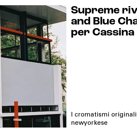
Supreme rivi
and Blue Chai
per Cassina
I cromatismi original
newyorkese