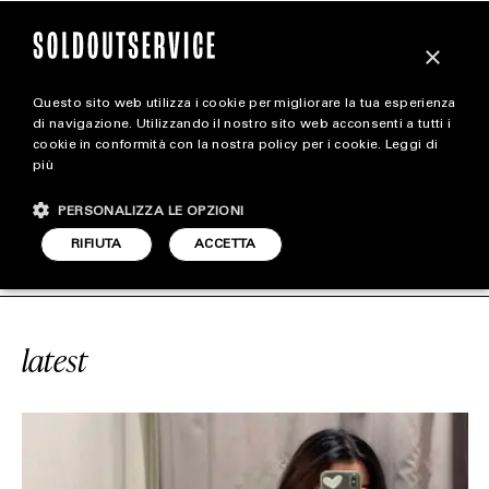
×
Questo sito web utilizza i cookie per migliorare la tua esperienza
magazine
di navigazione. Utilizzando il nostro sito web acconsenti a tutti i
cookie in conformità con la nostra policy per i cookie.
Leggi di
più
HOME
CARICA ALTRI
PERSONALIZZA LE OPZIONI
STYLE
AST FASHION
SOLDOUTSERVICE
#
RIFIUTA
ACCETTA
FOOTWEAR
ACCESSORIES
latest