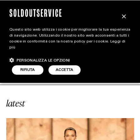
×
Questo sito web utilizza i cookie per migliorare la tua esperienza
magazine
di navigazione. Utilizzando il nostro sito web acconsenti a tutti i
cookie in conformità con la nostra policy per i cookie.
Leggi di
più
HOME
CARICA ALTRI
PERSONALIZZA LE OPZIONI
STYLE
VICE
#FW25
SOLDOUTSERVICE
RIFIUTA
ACCETTA
FOOTWEAR
ACCESSORIES
latest