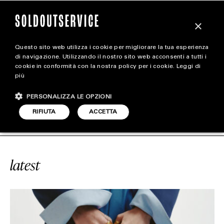
×
Questo sito web utilizza i cookie per migliorare la tua esperienza
magazine
di navigazione. Utilizzando il nostro sito web acconsenti a tutti i
cookie in conformità con la nostra policy per i cookie.
Leggi di
più
HOME
CARICA ALTRI
PERSONALIZZA LE OPZIONI
STYLE
#HEDI SLIMANE
SOLDOUTSERVICE
RIFIUTA
ACCETTA
FOOTWEAR
ACCESSORIES
latest