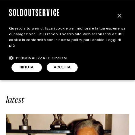
×
Questo sito web utilizza i cookie per migliorare la tua esperienza
magazine
di navigazione. Utilizzando il nostro sito web acconsenti a tutti i
cookie in conformità con la nostra policy per i cookie.
Leggi di
più
HOME
CARICA ALTRI
PERSONALIZZA LE OPZIONI
STYLE
VICE
#SPORT
SOLDOUTSERVICE
RIFIUTA
ACCETTA
FOOTWEAR
ACCESSORIES
latest