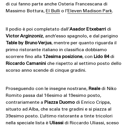
di cui fanno parte anche Osteria Francescana di
Massimo Bottura,
El Bulli
o l’
Eleven Madison Park
.
Il podio è poi completato dall’
Asador Etxebarri
di
Victor Arginzoniz
, anch’esso spagnolo, e dal parigino
Table by Bruno Verjus
, mentre per quanto riguarda il
primo ristorante italiano in classifica dobbiamo
scorrere fino alla
12esima posizione
, con
Lido 84
di
Riccardo Camanini
che rispetto al settimo posto dello
scorso anno scende di cinque gradini.
Proseguendo con le insegne nostrane,
Reale
di Niko
Romito passa dal 16esimo al 19esimo posto,
contrariamente a
Piazza Duomo
di Enrico Crippa,
situato ad Alba, che scala tre gradini e si piazza al
39esimo posto. L’ultimo ristorante a tinte tricolori
nella speciale lista è
Uliassi
di Riccardo Uliassi, sceso