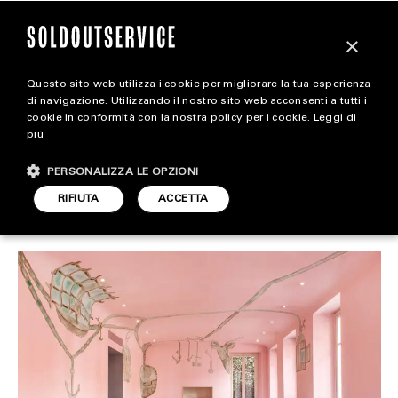
×
Questo sito web utilizza i cookie per migliorare la tua esperienza
Ecco quali sono i migliori
extra
di navigazione. Utilizzando il nostro sito web acconsenti a tutti i
cookie in conformità con la nostra policy per i cookie.
Leggi di
ristoranti del mondo
più
CARICA ALTRI
ALL EXTRA
PERSONALIZZA LE OPZIONI
ART & DESIGN
RIFIUTA
ACCETTA
FOOD & BEVERAGE
ARTICOLO DI
10 GIUGNO 2024
DARIO SIMONETTI
CINEMA
FOOD & BEVERAGE
HOUSE
LIFESTYLE
MOTORS