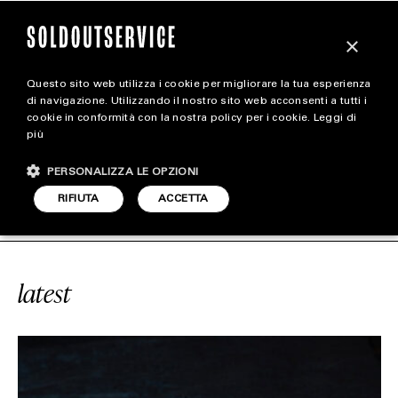
×
Questo sito web utilizza i cookie per migliorare la tua esperienza
magazine
di navigazione. Utilizzando il nostro sito web acconsenti a tutti i
cookie in conformità con la nostra policy per i cookie.
Leggi di
più
HOME
CARICA ALTRI
PERSONALIZZA LE OPZIONI
STYLE
RVICE
#2025
SOLDOUTSERVICE
RIFIUTA
ACCETTA
FOOTWEAR
ACCESSORIES
latest