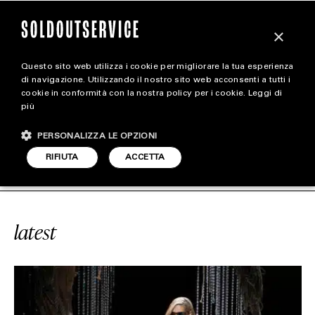
×
Questo sito web utilizza i cookie per migliorare la tua esperienza
magazine
di navigazione. Utilizzando il nostro sito web acconsenti a tutti i
cookie in conformità con la nostra policy per i cookie.
Leggi di
più
HOME
CARICA ALTRI
PERSONALIZZA LE OPZIONI
STYLE
VICE
#FW23
SOLDOUTSERVICE
RIFIUTA
ACCETTA
FOOTWEAR
ACCESSORIES
latest